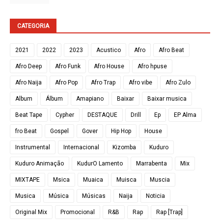
CATEGORIA
2021
2022
2023
Acustico
Afro
Afro Beat
Afro Deep
Afro Funk
Afro House
Afro hpuse
Afro Naija
Afro Pop
Afro Trap
Afro vibe
Afro Zulo
Album
Álbum
Amapiano
Baixar
Baixar musica
Beat Tape
Cypher
DESTAQUE
Drill
Ep
EP Alma
fro Beat
Gospel
Gover
Hip Hop
House
Instrumental
Internacional
Kizomba
Kuduro
Kuduro Animação
KudurO Lamento
Marrabenta
Mix
MIXTAPE
Msica
Muaica
Muisca
Muscia
Musica
Música
Músicas
Naija
Noticia
Original Mix
Promocional
R&B
Rap
Rap [Trap]