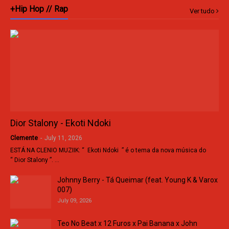
+Hip Hop // Rap
Ver tudo
Dior Stalony - Ekoti Ndoki
Clemente
-
July 11, 2026
ESTÁ NA CLENIO MUZIIK: “ Ekoti Ndoki ” é o tema da nova música do
“ Dior Stalony ”. …
Johnny Berry - Tá Queimar (feat. Young K & Varox
007)
July 09, 2026
Teo No Beat x 12 Furos x Pai Banana x John