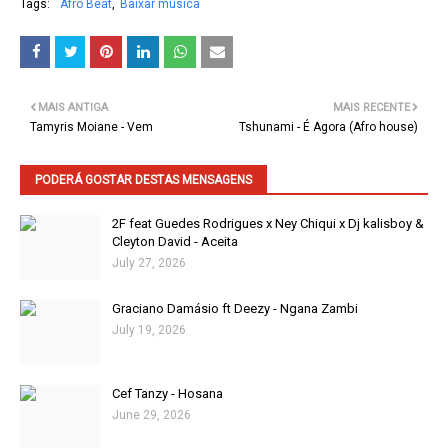
Tags:
Afro Beat
Baixar musica
MAIS ANTIGA
MAIS RECENTE
Tamyris Moiane - Vem
Tshunami - É Agora (Afro house)
PODERÁ GOSTAR DESTAS MENSAGENS
2F feat Guedes Rodrigues x Ney Chiqui x Dj kalisboy &
Cleyton David - Aceita
July 27, 2026
Graciano Damásio ft Deezy - Ngana Zambi
July 19, 2026
Cef Tanzy - Hosana
June 29, 2026