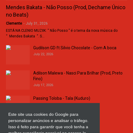
Mendes Bakata - Não Posso (Prod, Dechame Único
no Beats)
Clemente
-
July 31, 2026
ESTÁ NA CLENIO MUZIIK: “ Não Posso ” é o tema da nova música do
“ Mendes Bakata ”. S…
Gudilson GD ft Silvio Chocolate - Com A boca
July 22, 2026
Adilson Malewa - Nasci Para Brilhar (Prod, Preto
Fino)
July 17, 2026
Passing Toloba - Tala (Kuduro)
July 16, 2026
Este site usa cookies do Google para
personalizar anúncios e analisar o tráfego.
Russo k - Ligação da Comarca
Isso é feito para garantir que você tenha a
July 11, 2026