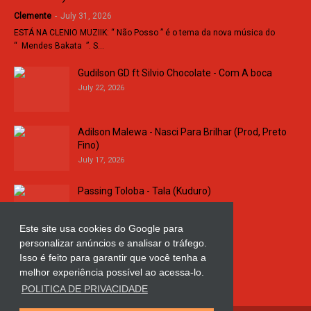
Clemente
-
July 31, 2026
ESTÁ NA CLENIO MUZIIK: “ Não Posso ” é o tema da nova música do
“ Mendes Bakata ”. S…
Gudilson GD ft Silvio Chocolate - Com A boca
July 22, 2026
Adilson Malewa - Nasci Para Brilhar (Prod, Preto
Fino)
July 17, 2026
Passing Toloba - Tala (Kuduro)
July 16, 2026
Este site usa cookies do Google para
personalizar anúncios e analisar o tráfego.
Russo k - Ligação da Comarca
Isso é feito para garantir que você tenha a
July 11, 2026
melhor experiência possível ao acessa-lo.
POLITICA DE PRIVACIDADE