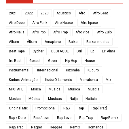
2021
2022
2023
Acustico
Afro
Afro Beat
Afro Deep
Afro Funk
Afro House
Afro hpuse
Afro Naija
Afro Pop
Afro Trap
Afro vibe
Afro Zulo
Album
Álbum
Amapiano
Baixar
Baixar musica
Beat Tape
Cypher
DESTAQUE
Drill
Ep
EP Alma
fro Beat
Gospel
Gover
Hip Hop
House
Instrumental
Internacional
Kizomba
Kuduro
Kuduro Animação
KudurO Lamento
Marrabenta
Mix
MIXTAPE
Msica
Muaica
Muisca
Muscia
Musica
Música
Músicas
Naija
Noticia
Original Mix
Promocional
R&B
Rap
Rap [Trap]
Rap / Duro
Rap /Love
Rap Love
Rap Trap
Rap/Remix
Rap/Trap
Rapper
Reggae
Remix
Romance