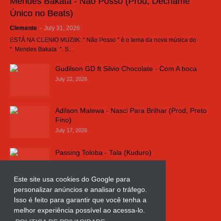
Mendes Bakata - Não Posso (Prod, Dechame
Único no Beats)
Clemente
-
July 31, 2026
ESTÁ NA CLENIO MUZIIK: “ Não Posso ” é o tema da nova música do
“ Mendes Bakata ”. S…
Gudilson GD ft Silvio Chocolate - Com A boca
July 22, 2026
Adilson Malewa - Nasci Para Brilhar (Prod, Preto
Fino)
July 17, 2026
Passing Toloba - Tala (Kuduro)
July 16, 2026
Este site usa cookies do Google para
personalizar anúncios e analisar o tráfego.
Russo k - Ligação da Comarca
Isso é feito para garantir que você tenha a
July 11, 2026
melhor experiência possível ao acessa-lo.