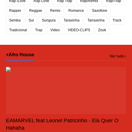
Rap /Love
Rap Love
Rap Trap
Rap/Remix
Rap/Trap
Rapper
Reggae
Remix
Romance
Saxofone
Semba
Sul
Sungura
Taraxinha
Tarraxinha
Track
Tradicional
Trap
Video
VIDEO-CLIPS
Zouk
+Afro House
Ver tudo
EAMARVEL feat Leonel Patricinho - Ela Quer O
Hahaha