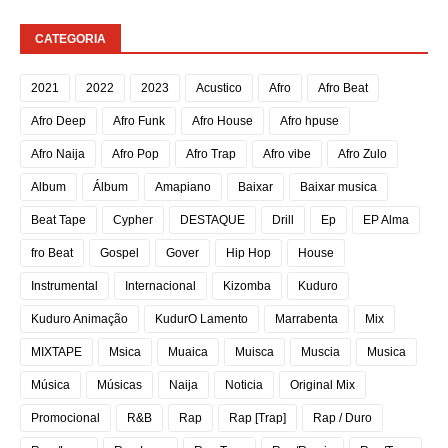
CATEGORIA
2021
2022
2023
Acustico
Afro
Afro Beat
Afro Deep
Afro Funk
Afro House
Afro hpuse
Afro Naija
Afro Pop
Afro Trap
Afro vibe
Afro Zulo
Album
Álbum
Amapiano
Baixar
Baixar musica
Beat Tape
Cypher
DESTAQUE
Drill
Ep
EP Alma
fro Beat
Gospel
Gover
Hip Hop
House
Instrumental
Internacional
Kizomba
Kuduro
Kuduro Animação
KudurO Lamento
Marrabenta
Mix
MIXTAPE
Msica
Muaica
Muisca
Muscia
Musica
Música
Músicas
Naija
Noticia
Original Mix
Promocional
R&B
Rap
Rap [Trap]
Rap / Duro