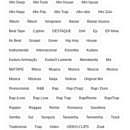
Afro Deep
Afro Funk
Afro House
Afro hpuse
Afro Naija
Afro Pop
Afro Trap
Afro vibe
Afro Zulo
Album
Álbum
Amapiano
Baixar
Baixar musica
Beat Tape
Cypher
DESTAQUE
Drill
Ep
EP Alma
fro Beat
Gospel
Gover
Hip Hop
House
Instrumental
Internacional
Kizomba
Kuduro
Kuduro Animação
KudurO Lamento
Marrabenta
Mix
MIXTAPE
Msica
Muaica
Muisca
Muscia
Musica
Música
Músicas
Naija
Noticia
Original Mix
Promocional
R&B
Rap
Rap [Trap]
Rap / Duro
Rap /Love
Rap Love
Rap Trap
Rap/Remix
Rap/Trap
Rapper
Reggae
Remix
Romance
Saxofone
Semba
Sul
Sungura
Taraxinha
Tarraxinha
Track
Tradicional
Trap
Video
VIDEO-CLIPS
Zouk