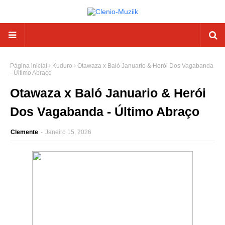
Página inicial
Kuduro
Otawaza x Baló Januario & Herói Dos Vagabanda
- Último Abraço
Otawaza x Baló Januario & Herói
Dos Vagabanda - Último Abraço
Clemente
-
Janeiro 15, 2026