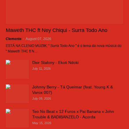
Maweth THC ft Ney Chiqui - Surra Todo Ano
Clemente
-
August 07, 2026
ESTÁ NA CLENIO MUZIIK: “ Surra Todo Ano ” é o tema da nova música do
“ Maweth THC ft N…
Dior Stalony - Ekoti Ndoki
July 11, 2026
Johnny Berry - Tá Queimar (feat. Young K &
Varox 007)
July 09, 2026
Teo No Beat x 12 Furos x Pai Banana x John
Trouble & BADIBANZELO - Acorda
May 15, 2026